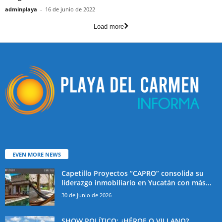
adminplaya
-
16 de junio de 2022
Load more
EVEN MORE NEWS
Capetillo Proyectos “CAPRO” consolida su
liderazgo inmobiliario en Yucatán con más...
30 de junio de 2026
SHOW POLÍTICO: ¿HÉROE O VILLANO?