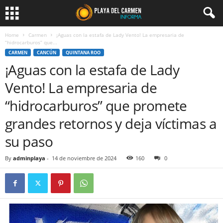
Home
Carmen
¡Aguas con la estafa de Lady Vento! La empresaria de
“hidrocarburos” que...
CARMEN
CANCÚN
QUINTANA ROO
¡Aguas con la estafa de Lady
Vento! La empresaria de
“hidrocarburos” que promete
grandes retornos y deja víctimas a
su paso
By
adminplaya
-
14 de noviembre de 2024
160
0