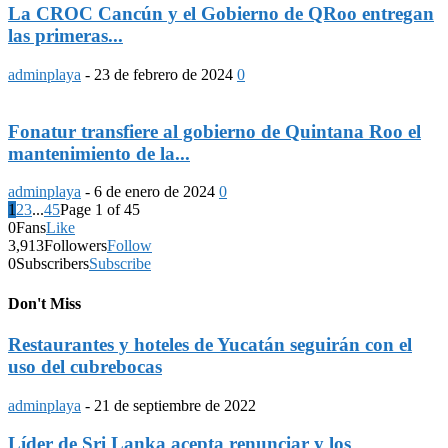
La CROC Cancún y el Gobierno de QRoo entregan
las primeras...
adminplaya
-
23 de febrero de 2024
0
Fonatur transfiere al gobierno de Quintana Roo el
mantenimiento de la...
adminplaya
-
6 de enero de 2024
0
1
2
3
...
45
Page 1 of 45
0
Fans
Like
3,913
Followers
Follow
0
Subscribers
Subscribe
Don't Miss
Restaurantes y hoteles de Yucatán seguirán con el
uso del cubrebocas
adminplaya
-
21 de septiembre de 2022
Líder de Sri Lanka acepta renunciar y los