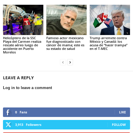
Helicóptero de la SSC
Famoso actor mexicano
Trump arremete contra
Playa del Carmen realiza
fue diagnosticado con
México y Canadá: los
rescate aéreo luego de
cáncer de mama; este es
acusa de “hacer trampa”
accidente en Puerto
su estado de salud
en el T-MEC
Morelos
LEAVE A REPLY
Log in to leave a comment
0
Fans
LIKE
3,913
Followers
FOLLOW