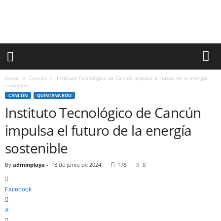
l
a
y
a
d
e
l
C
Home
Cancún
Instituto Tecnológico de Cancún impulsa el futuro de la energía
a
sostenible
r
CANCÚN
QUINTANA ROO
m
Instituto Tecnológico de Cancún
e
impulsa el futuro de la energía
n
I
sostenible
n
f
By
adminplaya
-
18 de junio de 2024
178
0
o
r
m
Facebook
a
X