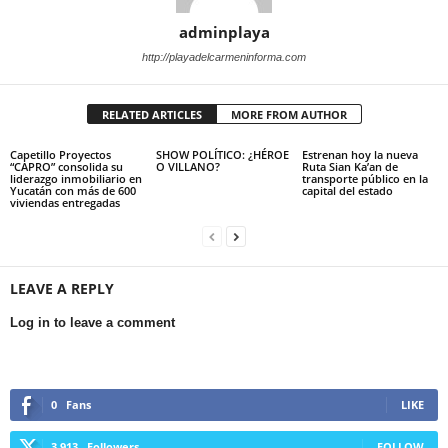
adminplaya
http://playadelcarmeninforma.com
RELATED ARTICLES
MORE FROM AUTHOR
Capetillo Proyectos
SHOW POLÍTICO: ¿HÉROE
Estrenan hoy la nueva
“CAPRO” consolida su
O VILLANO?
Ruta Sian Ka’an de
liderazgo inmobiliario en
transporte público en la
Yucatán con más de 600
capital del estado
viviendas entregadas
LEAVE A REPLY
Log in to leave a comment
0
Fans
LIKE
3,913
Followers
FOLLOW