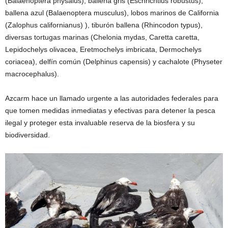
(Balaenoptera physalus), ballena gris (Eschrichtius robustus),
ballena azul (Balaenoptera musculus), lobos marinos de California
(Zalophus californianus) ), tiburón ballena (Rhincodon typus),
diversas tortugas marinas (Chelonia mydas, Caretta caretta,
Lepidochelys olivacea, Eretmochelys imbricata, Dermochelys
coriacea), delfín común (Delphinus capensis) y cachalote (Physeter
macrocephalus).
Azcarm hace un llamado urgente a las autoridades federales para
que tomen medidas inmediatas y efectivas para detener la pesca
ilegal y proteger esta invaluable reserva de la biosfera y su
biodiversidad.