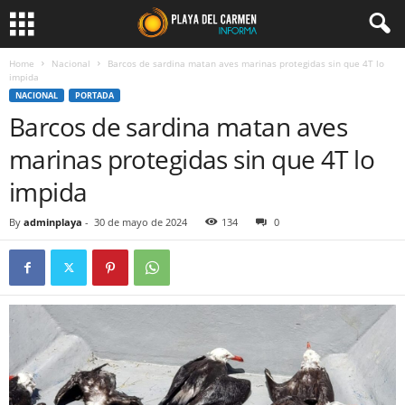
Home
Nacional
Barcos de sardina matan aves marinas protegidas sin que 4T lo
impida
NACIONAL
PORTADA
Barcos de sardina matan aves
marinas protegidas sin que 4T lo
impida
By
adminplaya
-
30 de mayo de 2024
134
0