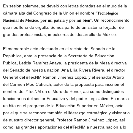
En sesión solemne, se develó con letras doradas en el muro de la
cámara alta del Congreso de la Unión el nombre “𝐓𝐞𝐜𝐧𝐨𝐥𝐨́𝐠𝐢𝐜𝐨
𝐍𝐚𝐜𝐢𝐨𝐧𝐚𝐥 𝐝𝐞 𝐌𝐞́𝐱𝐢𝐜𝐨, 𝐩𝐨𝐫 𝐦𝐢 𝐩𝐚𝐭𝐫𝐢𝐚 𝐲 𝐩𝐨𝐫 𝐦𝐢 𝐛𝐢𝐞𝐧”. Un reconocimiento
que nos llena de orgullo. Somos parte de un sistema forjador de
grandes profesionistas, impulsores del desarrollo de México.
El memorable acto efectuado en el recinto del Senado de la
República, ante la presencia de la Secretaría de Educación
Pública, Leticia Ramírez Anaya, la presidenta de la Mesa directiva
del Senado de nuestra nación, Ana Lilia Rivera Rivera, el director
General del #TecNM Ramón Jiménez López, y el senador Arturo
del Carmen Moo Cahuich, autor de la propuesta para inscribir el
nombre del #TecNM en el Muro de Honor, así como distinguidos
funcionarios del sector Educativo y del poder Legislativo. En marca
un hito en el progreso de la Educación Superior en México, acto
por el que se reconoce también el liderazgo estratégico y visionario
de nuestro director general, Profesor Ramón Jiménez López, así
como las grandes aportaciones del #TecNM a nuestra nación a lo