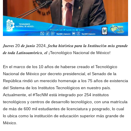
𝑱𝒖𝒆𝒗𝒆𝒔 20 𝒅𝒆 𝒋𝒖𝒏𝒊𝒐 2024, 𝒇𝒆𝒄𝒉𝒂 𝒉𝒊𝒔𝒕ó𝒓𝒊𝒄𝒂 𝒑𝒂𝒓𝒂 𝒍𝒂 𝑰𝒏𝒔𝒕𝒊𝒕𝒖𝒄𝒊ó𝒏 𝒎á𝒔 𝒈𝒓𝒂𝒏𝒅𝒆
𝒅𝒆 𝒕𝒐𝒅𝒂 𝑳𝒂𝒕𝒊𝒏𝒐𝒂𝒎é𝒓𝒊𝒄a, 𝒆𝒍 ¡Tecnológico Nacional de México!
En el marco de los 10 años de haberse creado el Tecnológico
Nacional de México por decreto presidencial, el Senado de la
República rindió un merecido homenaje a los 75 años de existencia
del Sistema de los Institutos Tecnológicos en nuestro país.
Actualmente, el #TecNM está integrado por 254 institutos
tecnológicos y centros de desarrollo tecnológico, con una matrícula
de más de 600 mil estudiantes de licenciatura y posgrado, lo cual
lo ubica como la institución de educación superior más grande de
México.