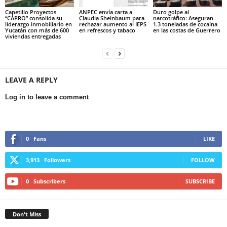
Capetillo Proyectos
ANPEC envía carta a
Duro golpe al
“CAPRO” consolida su
Claudia Sheinbaum para
narcotráfico: Aseguran
liderazgo inmobiliario en
rechazar aumento al IEPS
1.3 toneladas de cocaína
Yucatán con más de 600
en refrescos y tabaco
en las costas de Guerrero
viviendas entregadas
LEAVE A REPLY
Log in to leave a comment
0
Fans
LIKE
3,913
Followers
FOLLOW
0
Subscribers
SUBSCRIBE
Don't Miss