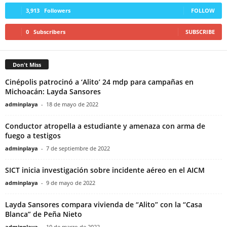
3,913
Followers
FOLLOW
0
Subscribers
SUBSCRIBE
Don't Miss
Cinépolis patrocinó a ‘Alito’ 24 mdp para campañas en
Michoacán: Layda Sansores
adminplaya
-
18 de mayo de 2022
Conductor atropella a estudiante y amenaza con arma de
fuego a testigos
adminplaya
-
7 de septiembre de 2022
SICT inicia investigación sobre incidente aéreo en el AICM
adminplaya
-
9 de mayo de 2022
Layda Sansores compara vivienda de “Alito” con la “Casa
Blanca” de Peña Nieto
adminplaya
-
10 de marzo de 2022