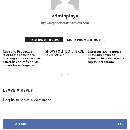
adminplaya
http://playadelcarmeninforma.com
RELATED ARTICLES
MORE FROM AUTHOR
Capetillo Proyectos
SHOW POLÍTICO: ¿HÉROE
Estrenan hoy la nueva
“CAPRO” consolida su
O VILLANO?
Ruta Sian Ka’an de
liderazgo inmobiliario en
transporte público en la
Yucatán con más de 600
capital del estado
viviendas entregadas
LEAVE A REPLY
Log in to leave a comment
0
Fans
LIKE