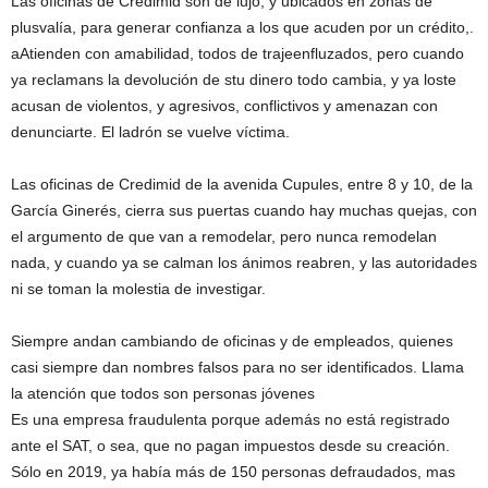
Las oficinas de Credimid son de lujo, y ubicados en zonas de
plusvalía, para generar confianza a los que acuden por un crédito,.
aAtienden con amabilidad, todos de trajeenfluzados, pero cuando
ya reclamans la devolución de stu dinero todo cambia, y ya loste
acusan de violentos, y agresivos, conflictivos y amenazan con
denunciarte. El ladrón se vuelve víctima.
Las oficinas de Credimid de la avenida Cupules, entre 8 y 10, de la
García Ginerés, cierra sus puertas cuando hay muchas quejas, con
el argumento de que van a remodelar, pero nunca remodelan
nada, y cuando ya se calman los ánimos reabren, y las autoridades
ni se toman la molestia de investigar.
Siempre andan cambiando de oficinas y de empleados, quienes
casi siempre dan nombres falsos para no ser identificados. Llama
la atención que todos son personas jóvenes
Es una empresa fraudulenta porque además no está registrado
ante el SAT, o sea, que no pagan impuestos desde su creación.
Sólo en 2019, ya había más de 150 personas defraudados, mas