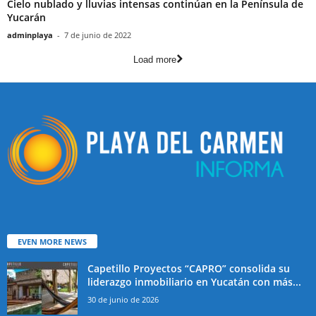
Cielo nublado y lluvias intensas continúan en la Península de
Yucarán
adminplaya
-
7 de junio de 2022
Load more
EVEN MORE NEWS
Capetillo Proyectos “CAPRO” consolida su
liderazgo inmobiliario en Yucatán con más...
30 de junio de 2026