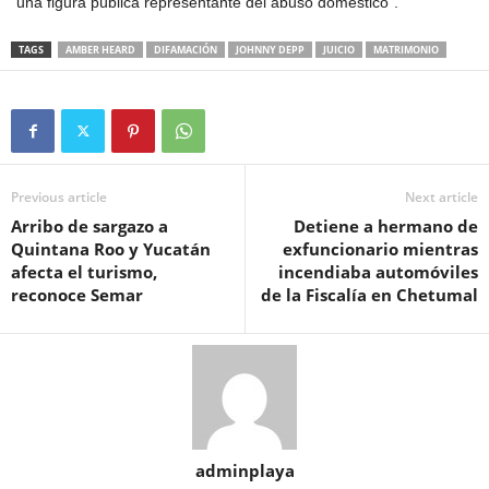
“una figura pública representante del abuso doméstico”.
TAGS
AMBER HEARD
DIFAMACIÓN
JOHNNY DEPP
JUICIO
MATRIMONIO
Previous article
Next article
Arribo de sargazo a
Detiene a hermano de
Quintana Roo y Yucatán
exfuncionario mientras
afecta el turismo,
incendiaba automóviles
reconoce Semar
de la Fiscalía en Chetumal
adminplaya