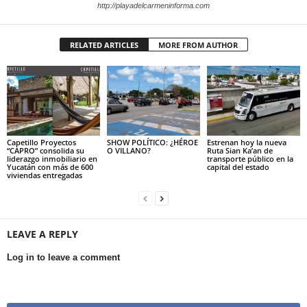
http://playadelcarmeninforma.com
RELATED ARTICLES
MORE FROM AUTHOR
Capetillo Proyectos
SHOW POLÍTICO: ¿HÉROE
Estrenan hoy la nueva
“CAPRO” consolida su
O VILLANO?
Ruta Sian Ka’an de
liderazgo inmobiliario en
transporte público en la
Yucatán con más de 600
capital del estado
viviendas entregadas
LEAVE A REPLY
Log in to leave a comment