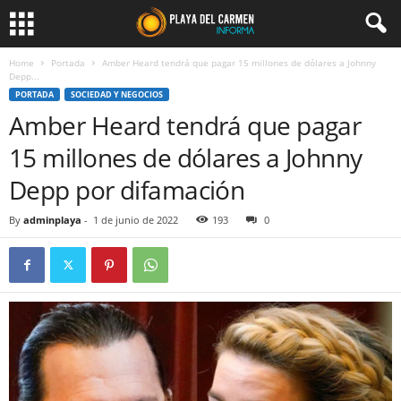
Home
Portada
Amber Heard tendrá que pagar 15 millones de dólares a Johnny
Depp...
PORTADA
SOCIEDAD Y NEGOCIOS
Amber Heard tendrá que pagar
15 millones de dólares a Johnny
Depp por difamación
By
adminplaya
-
1 de junio de 2022
193
0