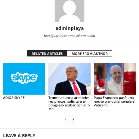
adminplaya
http://playadelcarmeninforma.com
RELATED ARTICLES
MORE FROM AUTHOR
ADIÓS SKYPE
Trump anuncia aranceles
Papa Francisco pasó una
recíprocos: solicitará al
noche tranquila, señala el
Congreso acabar con el T-
Vaticano
MEC
LEAVE A REPLY