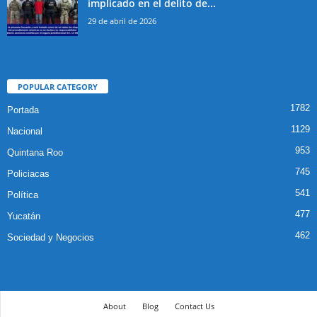
implicado en el delito de...
29 de abril de 2026
POPULAR CATEGORY
1782
Portada
1129
Nacional
953
Quintana Roo
745
Policiacas
541
Política
477
Yucatán
462
Sociedad y Negocios
About
Blog
Contact Us