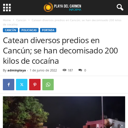
Home
Cancún
Catean diversos predios en Cancún; se han decomisado 200 kilos
de cocaína
CANCÚN
POLICIACAS
PORTADA
Catean diversos predios en
Cancún; se han decomisado 200
kilos de cocaína
By
adminplaya
-
1 de junio de 2022
187
0