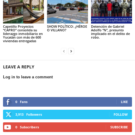
Capetillo Proyectos
SHOW POLÍTICO: ¿HÉROE
Detención de Gabriel
“CAPRO” consolida su
O VILLANO?
Adolfo “N”, presunto
liderazgo inmobiliario en
implicado en el delito de
Yucatán con más de 600
robo.
viviendas entregadas
LEAVE A REPLY
Log in to leave a comment
0
Fans
LIKE
3,913
Followers
FOLLOW
0
Subscribers
SUBSCRIBE