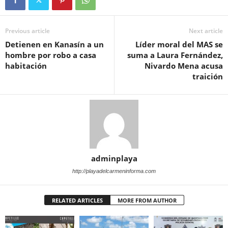
Previous article
Next article
Detienen en Kanasín a un
Líder moral del MAS se
hombre por robo a casa
suma a Laura Fernández,
habitación
Nivardo Mena acusa
traición
adminplaya
http://playadelcarmeninforma.com
RELATED ARTICLES
MORE FROM AUTHOR