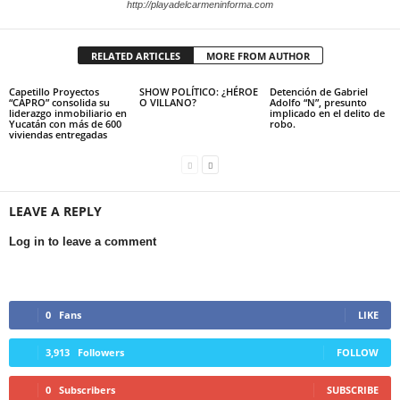
http://playadelcarmeninforma.com
RELATED ARTICLES
MORE FROM AUTHOR
Capetillo Proyectos
SHOW POLÍTICO: ¿HÉROE
Detención de Gabriel
“CAPRO” consolida su
O VILLANO?
Adolfo “N”, presunto
liderazgo inmobiliario en
implicado en el delito de
Yucatán con más de 600
robo.
viviendas entregadas
LEAVE A REPLY
Log in to leave a comment
0
Fans
LIKE
3,913
Followers
FOLLOW
0
Subscribers
SUBSCRIBE