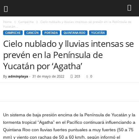
Home
Campeche
Cielo nublado y lluvias intensas se prevén en la Península de
Yucatán...
CAMPECHE
CANCÚN
PORTADA
QUINTANA ROO
YUCATÁN
Cielo nublado y lluvias intensas se
prevén en la Península de
Yucatán por ‘Agatha’
By
adminplaya
-
31 de mayo de 2022
203
0
Un sistema de baja presión encima de la Península de Yucatán y la
tormenta tropical “Agatha” en el Pacífico continuará influenciando a
Quintana Roo con lluvias fuertes puntuales a muy fuertes (50 a 75
mm) y viento con rachas de 50 a 60 km/h, según informó el