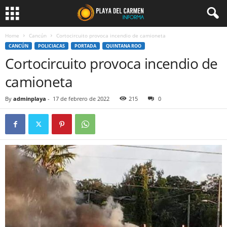
Home
Cancún
Cortocircuito provoca incendio de camioneta
CANCÚN
POLICIACAS
PORTADA
QUINTANA ROO
Cortocircuito provoca incendio de
camioneta
By
adminplaya
-
17 de febrero de 2022
215
0