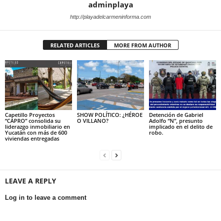
adminplaya
http://playadelcarmeninforma.com
RELATED ARTICLES
MORE FROM AUTHOR
Capetillo Proyectos
SHOW POLÍTICO: ¿HÉROE
Detención de Gabriel
“CAPRO” consolida su
O VILLANO?
Adolfo “N”, presunto
liderazgo inmobiliario en
implicado en el delito de
Yucatán con más de 600
robo.
viviendas entregadas
LEAVE A REPLY
Log in to leave a comment