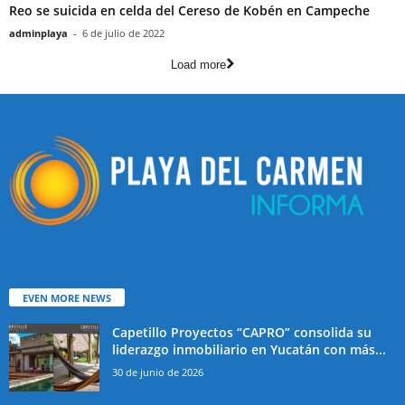
Reo se suicida en celda del Cereso de Kobén en Campeche
adminplaya
-
6 de julio de 2022
Load more
EVEN MORE NEWS
Capetillo Proyectos “CAPRO” consolida su
liderazgo inmobiliario en Yucatán con más...
30 de junio de 2026