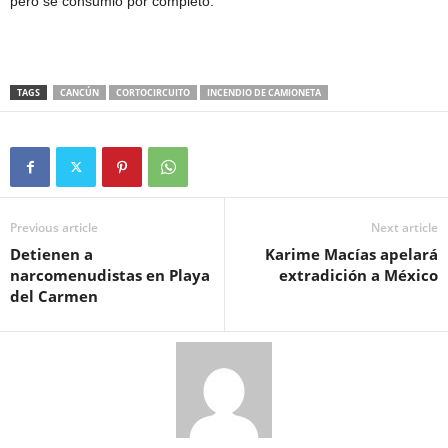
pero se consumió por completo.
TAGS
CANCÚN
CORTOCIRCUITO
INCENDIO DE CAMIONETA
Previous article
Next article
Detienen a
Karime Macías apelará
narcomenudistas en Playa
extradición a México
del Carmen