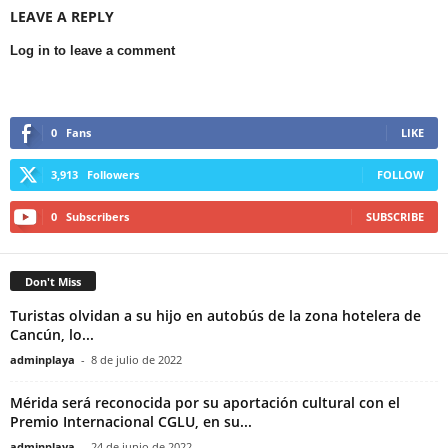
LEAVE A REPLY
Log in to leave a comment
0
Fans
LIKE
3,913
Followers
FOLLOW
0
Subscribers
SUBSCRIBE
Don't Miss
Turistas olvidan a su hijo en autobús de la zona hotelera de
Cancún, lo...
adminplaya
-
8 de julio de 2022
Mérida será reconocida por su aportación cultural con el
Premio Internacional CGLU, en su...
adminplaya
-
24 de junio de 2022