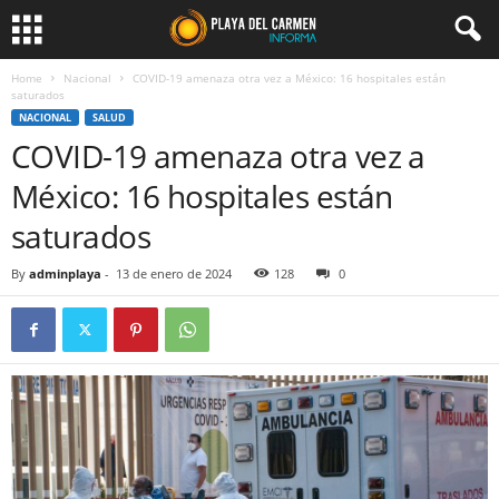
Home
Nacional
COVID-19 amenaza otra vez a México: 16 hospitales están
saturados
NACIONAL
SALUD
COVID-19 amenaza otra vez a
México: 16 hospitales están
saturados
By
adminplaya
-
13 de enero de 2024
128
0