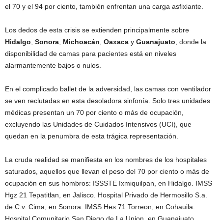
el 70 y el 94 por ciento, también enfrentan una carga asfixiante.
Los dedos de esta crisis se extienden principalmente sobre
Hidalgo
,
Sonora
,
Michoacán
,
Oaxaca
y
Guanajuato
, donde la
disponibilidad de camas para pacientes está en niveles
alarmantemente bajos o nulos.
En el complicado ballet de la adversidad, las camas con ventilador
se ven reclutadas en esta desoladora sinfonía. Solo tres unidades
médicas presentan un 70 por ciento o más de ocupación,
excluyendo las Unidades de Cuidados Intensivos (UCI), que
quedan en la penumbra de esta trágica representación.
La cruda realidad se manifiesta en los nombres de los hospitales
saturados, aquellos que llevan el peso del 70 por ciento o más de
ocupación en sus hombros: ISSSTE Ixmiquilpan, en Hidalgo. IMSS
Hgz 21 Tepatitlan, en Jalisco. Hospital Privado de Hermosillo S.a.
de C.v. Cima, en Sonora. IMSS Hes 71 Torreon, en Cohauila.
Hospital Comunitario San Diego de La Union, en Guanajuato.