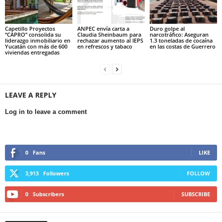
Capetillo Proyectos
ANPEC envía carta a
Duro golpe al
“CAPRO” consolida su
Claudia Sheinbaum para
narcotráfico: Aseguran
liderazgo inmobiliario en
rechazar aumento al IEPS
1.3 toneladas de cocaína
Yucatán con más de 600
en refrescos y tabaco
en las costas de Guerrero
viviendas entregadas
LEAVE A REPLY
Log in to leave a comment
0
Fans
LIKE
3,913
Followers
FOLLOW
0
Subscribers
SUBSCRIBE