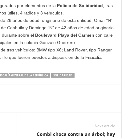
egurados por elementos de la
Policía de Solidaridad
, tras
s útiles, 4 radios y 3 vehículos.
 de 28 años de edad, originario de esta entidad, Omar “N”
o de Coahuila y Domingo “N” de 42 años de edad originario
 durante sobre el
Boulevard Playa del Carmen
con calle
cipales en la colonia Gonzalo Guerrero.
de tres vehículos: BMW tipo X6; Land Rover, tipo Ranger
r lo que fueron puestos a disposición de la
Fiscalía
ISCALÍA GENERAL DE LA REPÚBLICA
SOLIDARIDAD
Next article
Combi choca contra un árbol; hay