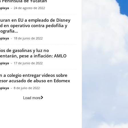
a Península de Yucatán
playa
-
24 de agosto de 2022
uran en EU a empleado de Disney
d en operativo contra pedofilia y
ografía...
playa
-
18 de junio de 2022
ios de gasolinas y luz no
ntarán, pese a inflación: AMLO
playa
-
17 de junio de 2022
n a colegio entregar videos sobre
esor acusado de abuso en Edomex
playa
-
8 de julio de 2022
Load more