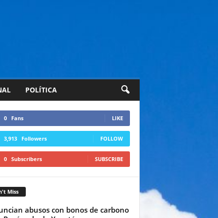
NAL
POLÍTICA
0
Fans
LIKE
3,913
Followers
FOLLOW
0
Subscribers
SUBSCRIBE
't Miss
ncian abusos con bonos de carbono