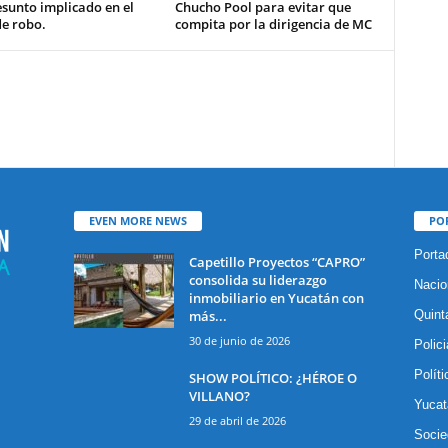
esunto implicado en el
Chucho Pool para evitar que
de robo.
compita por la dirigencia de MC
EVEN MORE NEWS
PO
Porta
Capetillo Proyectos “CAPRO”
consolida su liderazgo
Nacio
inmobiliario en Yucatán con
más...
Quint
30 de junio de 2026
Polic
Políti
SHOW POLÍTICO: ¿HÉROE O
VILLANO?
Yucat
29 de abril de 2026
Socie