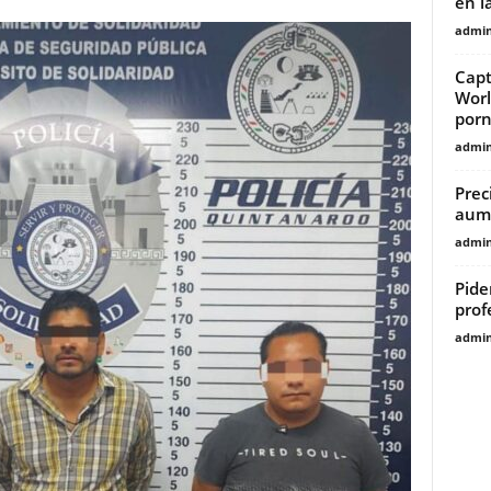
en l
admin
Capt
Worl
porn
admin
Prec
aume
admin
Pide
prof
admin