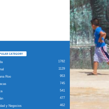
PULAR CATEGORY
1782
da
1129
nal
953
ana Roo
745
iacas
541
ca
477
án
462
dad y Negocios