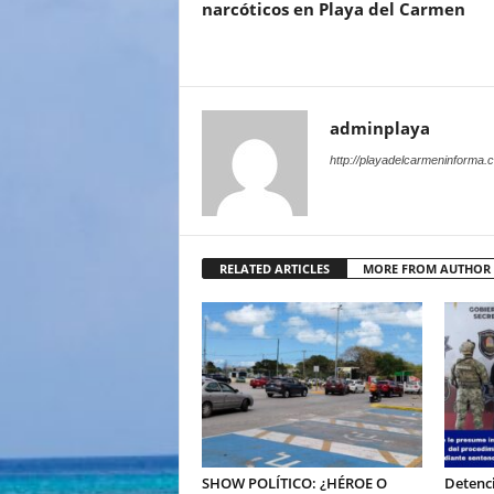
narcóticos en Playa del Carmen
adminplaya
http://playadelcarmeninforma.
RELATED ARTICLES
MORE FROM AUTHOR
SHOW POLÍTICO: ¿HÉROE O
Detenci