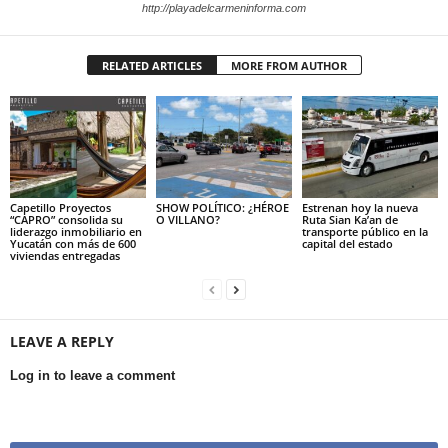
http://playadelcarmeninforma.com
RELATED ARTICLES
MORE FROM AUTHOR
Capetillo Proyectos
SHOW POLÍTICO: ¿HÉROE
Estrenan hoy la nueva
“CAPRO” consolida su
O VILLANO?
Ruta Sian Ka’an de
liderazgo inmobiliario en
transporte público en la
Yucatán con más de 600
capital del estado
viviendas entregadas
LEAVE A REPLY
Log in to leave a comment