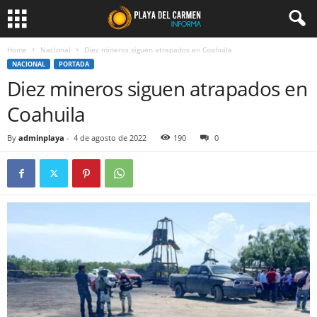
Home
Nacional
Diez mineros siguen atrapados en Coahuila
NACIONAL
PORTADA
Diez mineros siguen atrapados en
Coahuila
By
adminplaya
-
4 de agosto de 2022
190
0