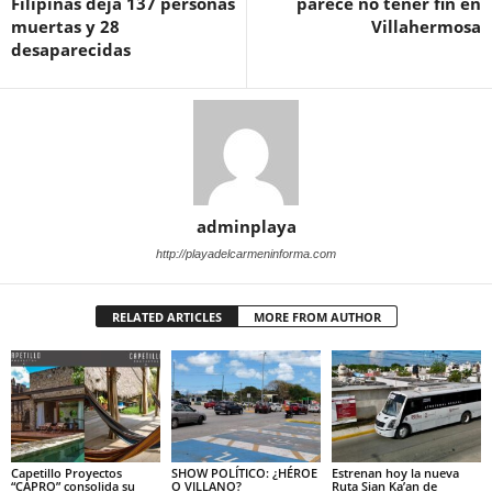
Filipinas deja 137 personas
parece no tener fin en
muertas y 28
Villahermosa
desaparecidas
adminplaya
http://playadelcarmeninforma.com
RELATED ARTICLES
MORE FROM AUTHOR
Capetillo Proyectos
SHOW POLÍTICO: ¿HÉROE
Estrenan hoy la nueva
“CAPRO” consolida su
O VILLANO?
Ruta Sian Ka’an de