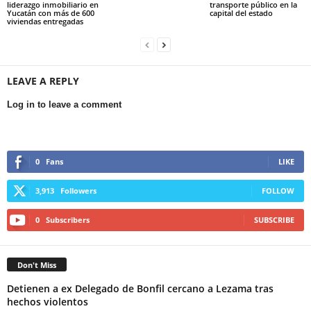
liderazgo inmobiliario en
transporte público en la
Yucatán con más de 600
capital del estado
viviendas entregadas
LEAVE A REPLY
Log in to leave a comment
0
Fans
LIKE
3,913
Followers
FOLLOW
0
Subscribers
SUBSCRIBE
Don't Miss
Detienen a ex Delegado de Bonfil cercano a Lezama tras
hechos violentos