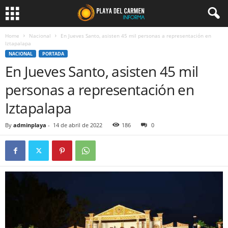
Home
Nacional
En Jueves Santo, asisten 45 mil personas a representación en
Iztapalapa
NACIONAL
PORTADA
En Jueves Santo, asisten 45 mil
personas a representación en
Iztapalapa
By
adminplaya
-
14 de abril de 2022
186
0