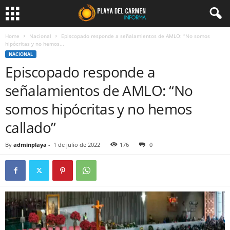
Home
Nacional
Episcopado responde a señalamientos de AMLO: “No somos
hipócritas y no hemos...
NACIONAL
Episcopado responde a
señalamientos de AMLO: “No
somos hipócritas y no hemos
callado”
By
adminplaya
-
1 de julio de 2022
176
0