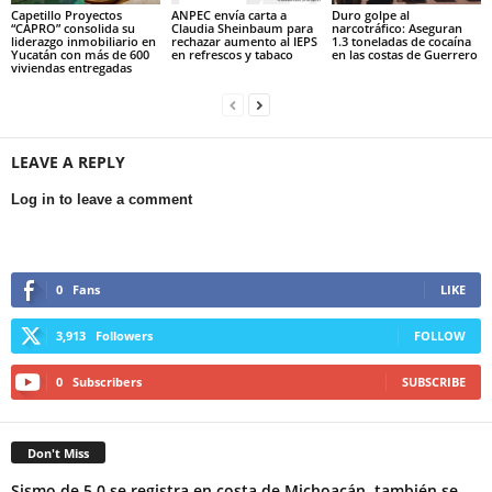
Capetillo Proyectos
ANPEC envía carta a
Duro golpe al
“CAPRO” consolida su
Claudia Sheinbaum para
narcotráfico: Aseguran
liderazgo inmobiliario en
rechazar aumento al IEPS
1.3 toneladas de cocaína
Yucatán con más de 600
en refrescos y tabaco
en las costas de Guerrero
viviendas entregadas
LEAVE A REPLY
Log in to leave a comment
0
Fans
LIKE
3,913
Followers
FOLLOW
0
Subscribers
SUBSCRIBE
Don't Miss
Sismo de 5.0 se registra en costa de Michoacán, también se