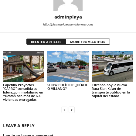
adminplaya
http://playadelcarmeninforma.com
RELATED ARTICLES
MORE FROM AUTHOR
Capetillo Proyectos
SHOW POLÍTICO: ¿HÉROE
Estrenan hoy la nueva
“CAPRO” consolida su
O VILLANO?
Ruta Sian Ka’an de
liderazgo inmobiliario en
transporte público en la
Yucatán con más de 600
capital del estado
viviendas entregadas
LEAVE A REPLY
Log in to leave a comment