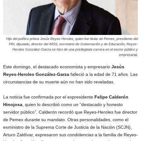
Hijo del político priista Jesús Reyes Heroles, quien fue titular de Pemex, presidente del
PRI, diputado, director del IMSS, secretario de Gobernación y de Educación, Reyes-
Heroles González-Garza se hizo de una privilegiada carrera en el sector público y
empresarial.
Este domingo, el destacado economista y empresario
Jesús
Reyes-Heroles González-Garza
falleció a la edad de 71 años. Las
circunstancias de su muerte aún no han sido reveladas.
La noticia fue confirmada por el expresidente
Felipe Calderón
Hinojosa
, quien lo describió como un “destacado y honesto
servidor público”. Calderón recordó que Reyes-Heroles fue director
de Pemex durante su mandato. Otras personalidades, como el
exministro de la Suprema Corte de Justicia de la Nación (SCJN),
Arturo Zaldívar, expresaron sus condolencias a la familia de Reyes-