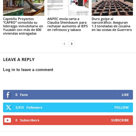
Capetillo Proyectos
ANPEC envía carta a
Duro golpe al
“CAPRO” consolida su
Claudia Sheinbaum para
narcotráfico: Aseguran
liderazgo inmobiliario en
rechazar aumento al IEPS
1.3 toneladas de cocaína
Yucatán con más de 600
en refrescos y tabaco
en las costas de Guerrero
viviendas entregadas
LEAVE A REPLY
Log in to leave a comment
0
Fans
LIKE
3,913
Followers
FOLLOW
0
Subscribers
SUBSCRIBE