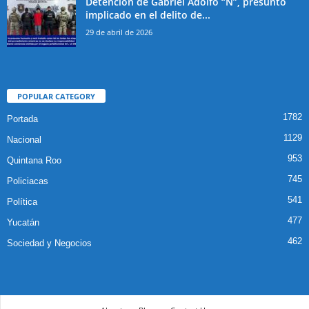
Detención de Gabriel Adolfo “N”, presunto
implicado en el delito de...
29 de abril de 2026
POPULAR CATEGORY
1782
Portada
1129
Nacional
953
Quintana Roo
745
Policiacas
541
Política
477
Yucatán
462
Sociedad y Negocios