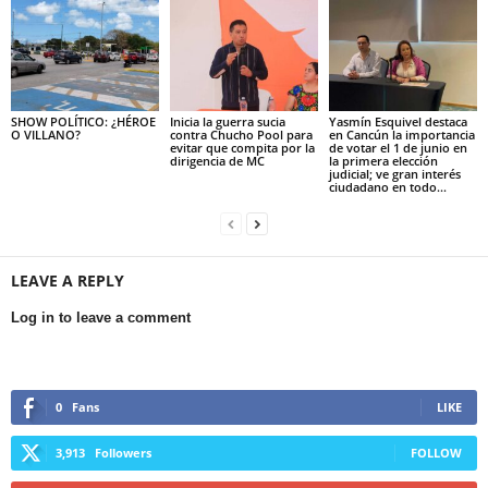
SHOW POLÍTICO: ¿HÉROE
Inicia la guerra sucia
Yasmín Esquivel destaca
O VILLANO?
contra Chucho Pool para
en Cancún la importancia
evitar que compita por la
de votar el 1 de junio en
dirigencia de MC
la primera elección
judicial; ve gran interés
ciudadano en todo...
LEAVE A REPLY
Log in to leave a comment
0
Fans
LIKE
3,913
Followers
FOLLOW