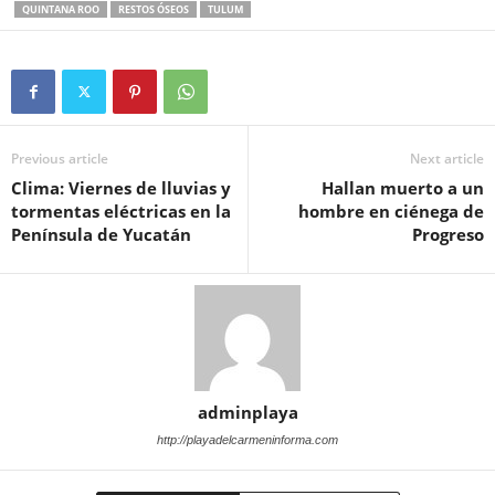
QUINTANA ROO
RESTOS ÓSEOS
TULUM
Previous article
Next article
Clima: Viernes de lluvias y
Hallan muerto a un
tormentas eléctricas en la
hombre en ciénega de
Península de Yucatán
Progreso
adminplaya
http://playadelcarmeninforma.com