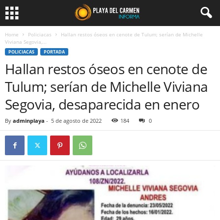
Home
Policiacas
Hallan restos óseos en cenote de Tulum; serían de Michelle
Viviana Segovia,...
POLICIACAS
PORTADA
Hallan restos óseos en cenote de
Tulum; serían de Michelle Viviana
Segovia, desaparecida en enero
By
adminplaya
-
5 de agosto de 2022
184
0