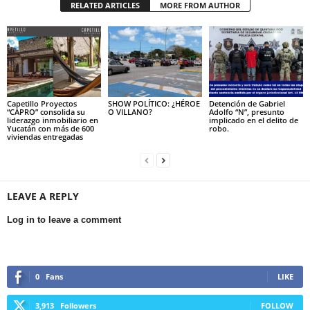
RELATED ARTICLES
MORE FROM AUTHOR
Capetillo Proyectos
SHOW POLÍTICO: ¿HÉROE
Detención de Gabriel
“CAPRO” consolida su
O VILLANO?
Adolfo “N”, presunto
liderazgo inmobiliario en
implicado en el delito de
Yucatán con más de 600
robo.
viviendas entregadas
LEAVE A REPLY
Log in to leave a comment
0
Fans
LIKE
3,913
Followers
FOLLOW