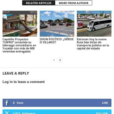
RELATED ARTICLES
MORE FROM AUTHOR
Capetillo Proyectos
SHOW POLÍTICO: ¿HÉROE
Estrenan hoy la nueva
“CAPRO” consolida su
O VILLANO?
Ruta Sian Ka’an de
liderazgo inmobiliario en
transporte público en la
Yucatán con más de 600
capital del estado
viviendas entregadas
LEAVE A REPLY
Log in to leave a comment
0
Fans
LIKE
3,913
Followers
FOLLOW