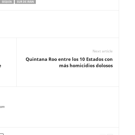
SEQUÍA
SUR DE IRÁN
Next article
Quintana Roo entre los 10 Estados con
e
más homicidios dolosos
com