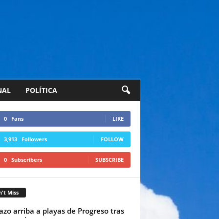
NAL
POLÍTICA
0
Fans
LIKE
3,913
Followers
FOLLOW
0
Subscribers
SUBSCRIBE
't Miss
azo arriba a playas de Progreso tras