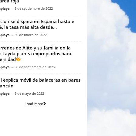
area roja
playa
-
5 de septiembre de 2022
ación se dispara en España hasta el
%, la tasa más alta desde...
playa
-
30 de marzo de 2022
rrenos de Alito y su familia en la
: Layda planea expropiarlos para
ersidad
playa
-
30 de septiembre de 2025
al explica móvil de balaceras en bares
Cancún
playa
-
9 de mayo de 2022
Load more