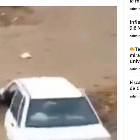
la m
admin
Infl
9,8 
admin
Te
mira
univ
admin
Fisc
de 
admin