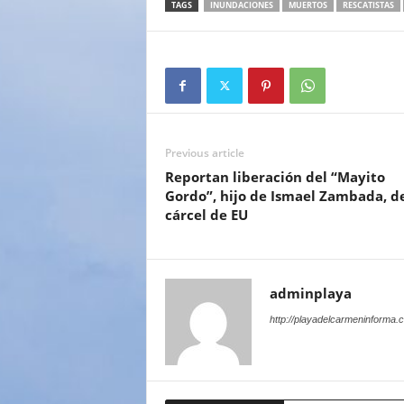
TAGS
INUNDACIONES
MUERTOS
RESCATISTAS
Previous article
Reportan liberación del “Mayito
Gordo”, hijo de Ismael Zambada, d
cárcel de EU
adminplaya
http://playadelcarmeninforma.