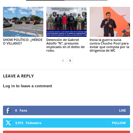
SHOW POLÍTICO: ¿HÉROE
Detención de Gabriel
Inicia la guerra sucia
O VILLANO?
Adolfo “N”, presunto
contra Chucho Pool para
implicado en el delito de
evitar que compita por la
robo.
dirigencia de MC
LEAVE A REPLY
Log in to leave a comment
0
Fans
LIKE
3,913
Followers
FOLLOW