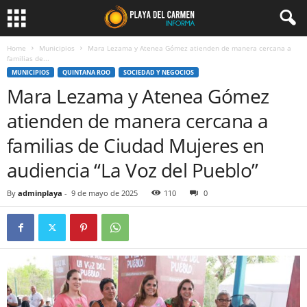
Home
Municipios
Mara Lezama y Atenea Gómez atienden de manera cercana a
familias de...
MUNICIPIOS
QUINTANA ROO
SOCIEDAD Y NEGOCIOS
Mara Lezama y Atenea Gómez
atienden de manera cercana a
familias de Ciudad Mujeres en
audiencia “La Voz del Pueblo”
By
adminplaya
-
9 de mayo de 2025
110
0