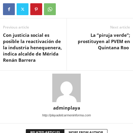
Previous article
Next article
Con justicia social es
La “piruja verde”;
posible la reactivación de
prostituyen al PVEM en
la industria henequenera,
Quintana Roo
indica alcalde de Mérida
Renán Barrera
adminplaya
http://playadelcarmeninforma.com
RELATED ARTICLES
MORE FROM AUTHOR