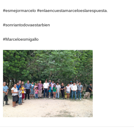
#esmejormarcelo #enlaencuestamarceloeslarespuesta.
#sonriantodovaestarbien
#Marceloesmigallo