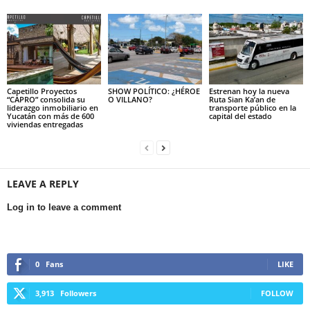
Capetillo Proyectos
SHOW POLÍTICO: ¿HÉROE
Estrenan hoy la nueva
“CAPRO” consolida su
O VILLANO?
Ruta Sian Ka’an de
liderazgo inmobiliario en
transporte público en la
Yucatán con más de 600
capital del estado
viviendas entregadas
LEAVE A REPLY
Log in to leave a comment
0
Fans
LIKE
3,913
Followers
FOLLOW