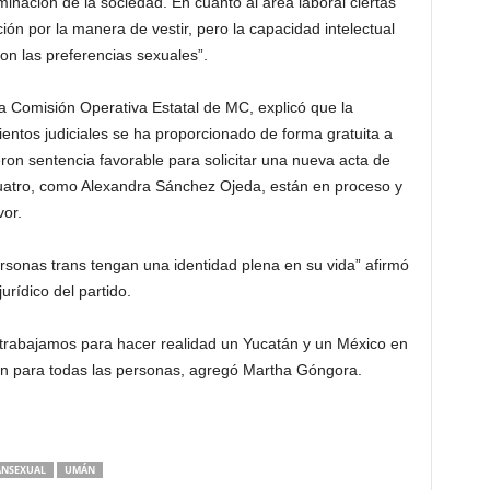
minación de la sociedad. En cuanto al área laboral ciertas
ción por la manera de vestir, pero la capacidad intelectual
on las preferencias sexuales”.
 Comisión Operativa Estatal de MC, explicó que la
entos judiciales se ha proporcionado de forma gratuita a
eron sentencia favorable para solicitar una nueva acta de
 cuatro, como Alexandra Sánchez Ojeda, están en proceso y
vor.
rsonas trans tengan una identidad plena en su vida” afirmó
rídico del partido.
rabajamos para hacer realidad un Yucatán y un México en
an para todas las personas, agregó Martha Góngora.
ANSEXUAL
UMÁN