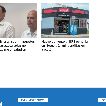
vierte: subir impuestos
Nuevo aumento al IEPS pondría
das azucaradas no
en riesgo a 24 mil tienditas en
za mejor salud en
Yucatán
EVEN MORE NEWS
PO