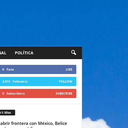
NAL
POLÍTICA
0
Fans
LIKE
3,913
Followers
FOLLOW
0
Subscribers
SUBSCRIBE
't Miss
 abrir frontera con México, Belice