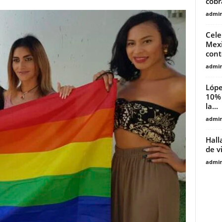
cobr
admin
Cele
Mexi
cont
admin
Lópe
10% 
la...
admin
Hall
de vi
admin