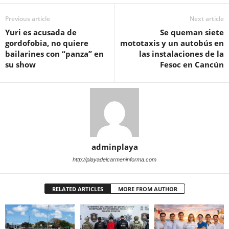
Previous article
Next article
Yuri es acusada de
Se queman siete
gordofobia, no quiere
mototaxis y un autobús en
bailarines con “panza” en
las instalaciones de la
su show
Fesoc en Cancún
adminplaya
http://playadelcarmeninforma.com
RELATED ARTICLES
MORE FROM AUTHOR