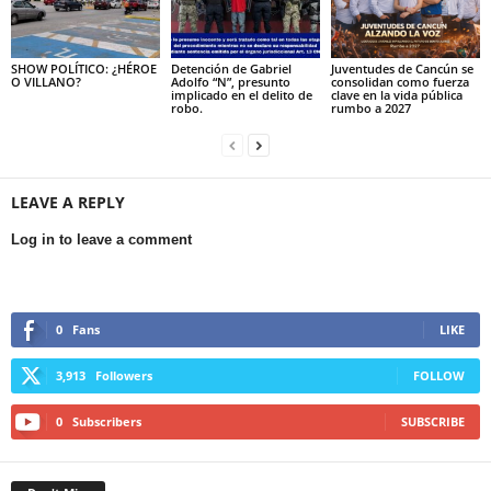
SHOW POLÍTICO: ¿HÉROE
Detención de Gabriel
Juventudes de Cancún se
O VILLANO?
Adolfo “N”, presunto
consolidan como fuerza
implicado en el delito de
clave en la vida pública
robo.
rumbo a 2027
LEAVE A REPLY
Log in to leave a comment
0
Fans
LIKE
3,913
Followers
FOLLOW
0
Subscribers
SUBSCRIBE