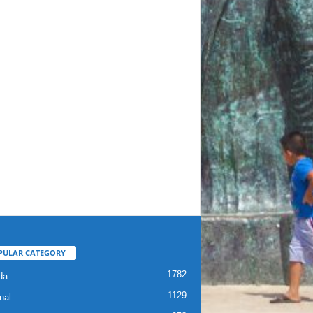
PULAR CATEGORY
1782
da
1129
nal