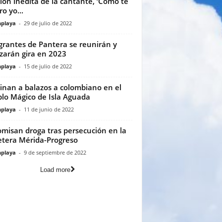
ión inédita de la cantante, ‘Como te
o yo...
playa
-
29 de julio de 2022
grantes de Pantera se reunirán y
izarán gira en 2023
playa
-
15 de julio de 2022
inan a balazos a colombiano en el
lo Mágico de Isla Aguada
playa
-
11 de junio de 2022
misan droga tras persecución en la
etera Mérida-Progreso
playa
-
9 de septiembre de 2022
Load more