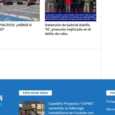
OLÍTICO: ¿HÉROE O
Detención de Gabriel Adolfo
NO?
“N”, presunto implicado en el
delito de robo.
EVEN MORE NEWS
PO
Porta
Capetillo Proyectos “CAPRO”
consolida su liderazgo
Nacio
inmobiliario en Yucatán con