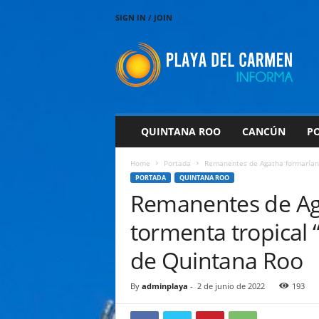
SIGN IN / JOIN
P
l
a
y
a
d
e
QUINTANA ROO
CANCÚN
PO
l
C
Home
Portada
Remanentes de Agatha formarían la
a
PORTADA
QUINTANA ROO
r
Remanentes de Ag
m
e
tormenta tropical “
n
I
de Quintana Roo
n
f
By
adminplaya
-
2 de junio de 2022
193
o
r
m