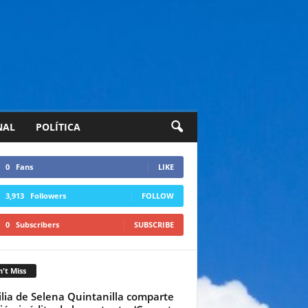
NAL
POLÍTICA
0
Fans
LIKE
3,913
Followers
FOLLOW
0
Subscribers
SUBSCRIBE
't Miss
lia de Selena Quintanilla comparte