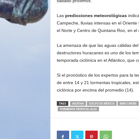
sábado próximos.
Las
predicciones meteorológicas
indica
Campeche, lluvias intensas en el Oriente
el Norte y Centro de Quintana Roo, en el 
La amenaza de que las aguas cálidas de
destructores huracanes es uno de los te
temporada ciclónica en el Atlántico, que 
Si el pronóstico de los expertos para la 
de entre 14 y 21 tormentas tropicales, est
ciclónica por encima del promedio (14).
TAGS
AGATHA
GOLFO DE MÉXICO
MAR CARIBE
TORMENTA TROPICAL ALEX