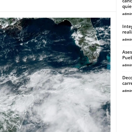
canc
quier
admin
Inte
real
admin
Ases
Pueb
admin
Deco
carr
admin