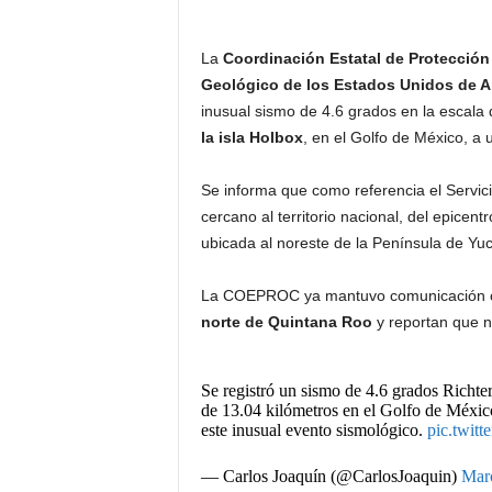
a
La
Coordinación Estatal de Protección 
Geológico de los Estados Unidos de A
inusual sismo de 4.6 grados en la escal
la isla Holbox
, en el Golfo de México, a
Se informa que como referencia el Servi
cercano al territorio nacional, del epicen
ubicada al noreste de la Península de Yu
La COEPROC ya mantuvo comunicación co
norte de Quintana Roo
y reportan que n
Se registró un sismo de 4.6 grados Richte
de 13.04 kilómetros en el Golfo de Méx
este inusual evento sismológico.
pic.twit
— Carlos Joaquín (@CarlosJoaquin)
Mar