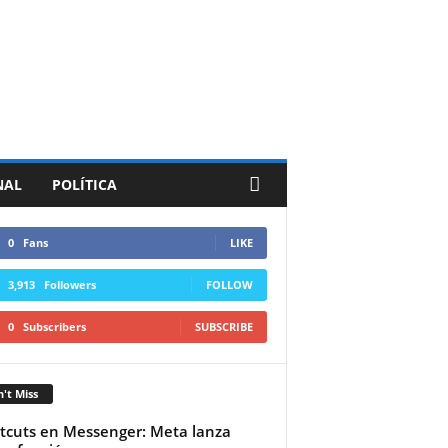
NAL
POLÍTICA
0
Fans
LIKE
3,913
Followers
FOLLOW
0
Subscribers
SUBSCRIBE
't Miss
tcuts en Messenger: Meta lanza