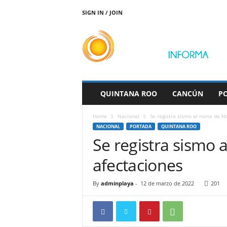
SIGN IN / JOIN
P
l
a
y
a
d
e
QUINTANA ROO
CANCÚN
PO
l
C
Home
Nacional
Se registra sismo al norte de H
a
NACIONAL
PORTADA
QUINTANA ROO
r
Se registra sismo 
m
e
afectaciones
n
I
n
By
adminplaya
-
12 de marzo de 2022
201
f
o
r
m