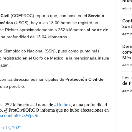
nuev
admin
Civil
(COEPROC) reporta que, con base en el
Servicio
Conf
mérica
(USGS), hoy a las 18.00 horas se registró un
Sunt
a de Richter aproximadamente a 252 kilómetros
al norte de
admin
 una profundidad de 13.04 kilómetros.
Deme
cio Sismológico Nacional (SSN), puso como punto más
como
Méx
tro registrado en el Golfo de México, a la mencionada ínsula
admin
catán.
Lesl
n las direcciones municipales de
Protección Civil del
de P
o se percibió.
admin
r a 252 kilómetros al norte de
#Holbox
, a una profundidad
ico. @ProtCivilQROO informa que no hubo afectaciones en
ter.com/hn8HzsWpOn
ch 13, 2022