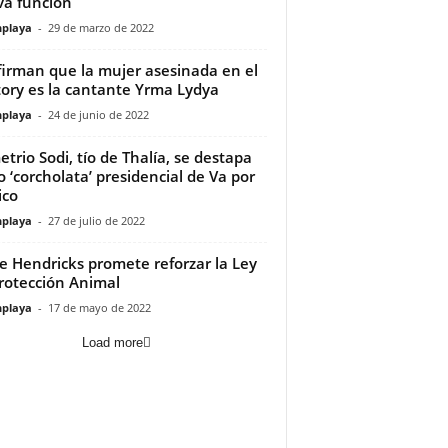
a función
playa
-
29 de marzo de 2022
irman que la mujer asesinada en el
ory es la cantante Yrma Lydya
playa
-
24 de junio de 2022
trio Sodi, tío de Thalía, se destapa
 ‘corcholata’ presidencial de Va por
ico
playa
-
27 de julio de 2022
ie Hendricks promete reforzar la Ley
rotección Animal
playa
-
17 de mayo de 2022
Load more