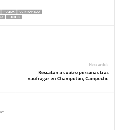
HOLBOX
QUINTANA ROO
ICA
TEMBLOR
Next article
Rescatan a cuatro personas tras
naufragar en Champotón, Campeche
com