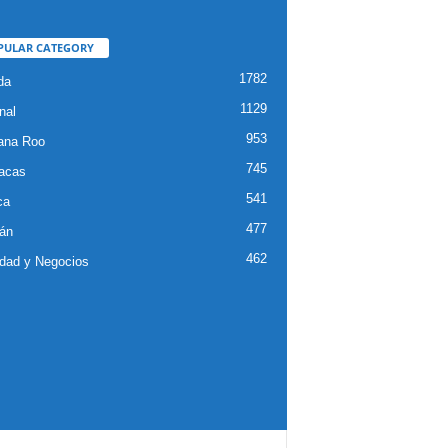
PULAR CATEGORY
1782
da
1129
nal
953
ana Roo
745
iacas
541
ca
477
án
462
dad y Negocios