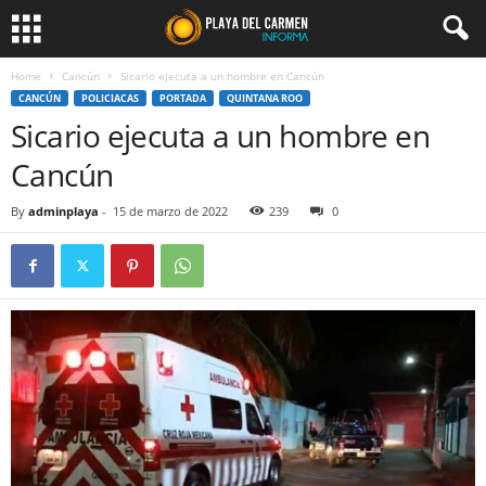
Home
Cancún
Sicario ejecuta a un hombre en Cancún
CANCÚN
POLICIACAS
PORTADA
QUINTANA ROO
Sicario ejecuta a un hombre en
Cancún
By
adminplaya
-
15 de marzo de 2022
239
0