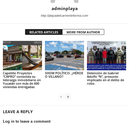
adminplaya
http://playadelcarmeninforma.com
RELATED ARTICLES
MORE FROM AUTHOR
Capetillo Proyectos
SHOW POLÍTICO: ¿HÉROE
Detención de Gabriel
“CAPRO” consolida su
O VILLANO?
Adolfo “N”, presunto
liderazgo inmobiliario en
implicado en el delito de
Yucatán con más de 600
robo.
viviendas entregadas
LEAVE A REPLY
Log in to leave a comment