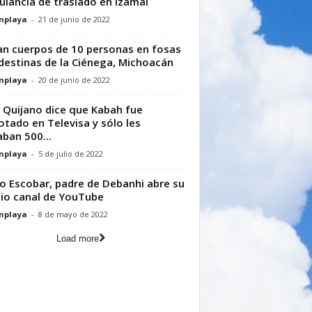
lancia de traslado en Izamal
nplaya
-
21 de junio de 2022
an cuerpos de 10 personas en fosas
destinas de la Ciénega, Michoacán
nplaya
-
20 de junio de 2022
 Quijano dice que Kabah fue
otado en Televisa y sólo les
ban 500...
nplaya
-
5 de julio de 2022
o Escobar, padre de Debanhi abre su
io canal de YouTube
nplaya
-
8 de mayo de 2022
Load more