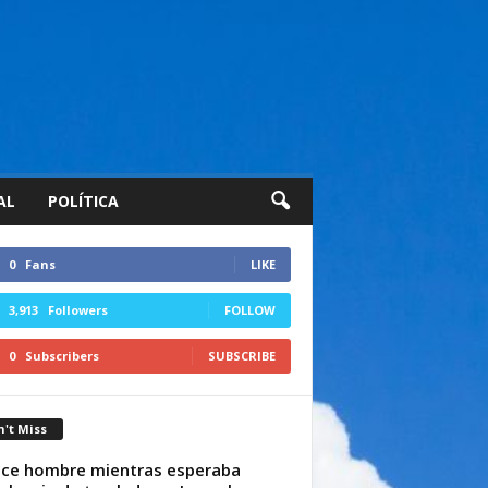
AL
POLÍTICA
0
Fans
LIKE
3,913
Followers
FOLLOW
0
Subscribers
SUBSCRIBE
't Miss
ece hombre mientras esperaba