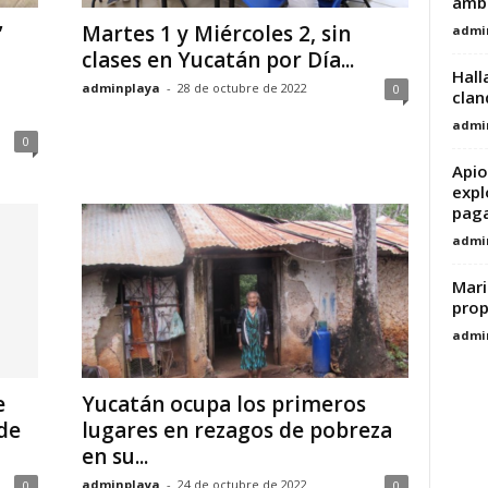
ambu
”
Martes 1 y Miércoles 2, sin
admi
clases en Yucatán por Día...
Hall
adminplaya
-
28 de octubre de 2022
0
clan
admi
0
Apio
expl
paga
admi
Mari
prop
admi
e
Yucatán ocupa los primeros
de
lugares en rezagos de pobreza
en su...
adminplaya
-
24 de octubre de 2022
0
0