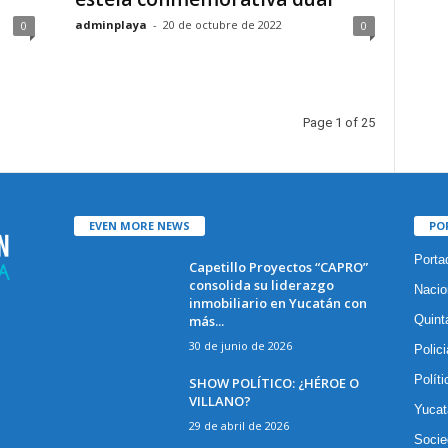
adminplaya
-
20 de octubre de 2022
0
0
Page 1 of 25
EVEN MORE NEWS
PO
Porta
Capetillo Proyectos “CAPRO”
consolida su liderazgo
Nacio
inmobiliario en Yucatán con
más...
Quint
30 de junio de 2026
Polic
Políti
SHOW POLÍTICO: ¿HÉROE O
VILLANO?
Yucat
29 de abril de 2026
Socie