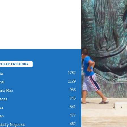
PULAR CATEGORY
1782
da
1129
nal
953
ana Roo
745
iacas
541
ca
477
án
462
dad y Negocios