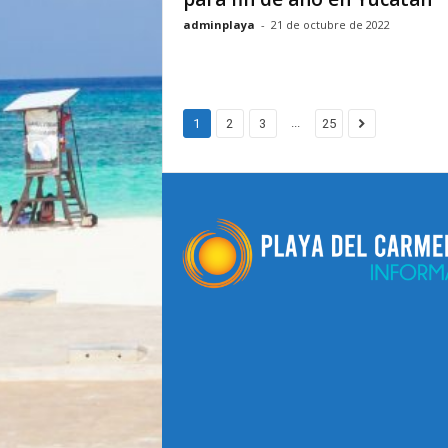
adminplaya
-
21 de octubre de 2022
...
1
2
3
25