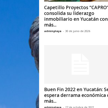
a
Capetillo Proyectos “CAPRO
consolida su liderazgo
inmobiliario en Yucatán con
más...
adminplaya
-
30 de junio de 2026
Buen Fin 2022 en Yucatán: S
espera derrama económica 
más...
adminplaya
-
27 de octubre de 2022