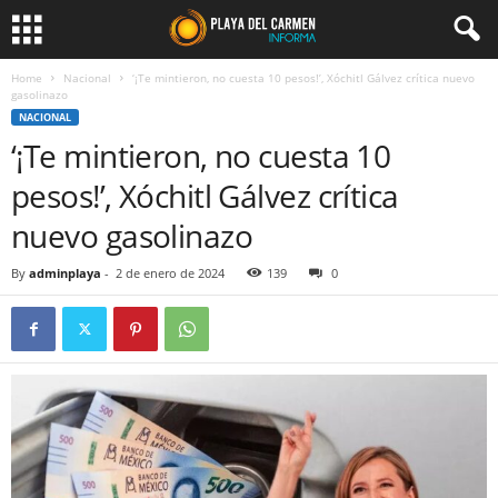
Home
Nacional
‘¡Te mintieron, no cuesta 10 pesos!’, Xóchitl Gálvez crítica nuevo
gasolinazo
NACIONAL
‘¡Te mintieron, no cuesta 10
pesos!’, Xóchitl Gálvez crítica
nuevo gasolinazo
By
adminplaya
-
2 de enero de 2024
139
0