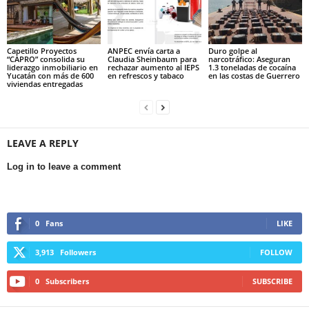
Capetillo Proyectos
ANPEC envía carta a
Duro golpe al
“CAPRO” consolida su
Claudia Sheinbaum para
narcotráfico: Aseguran
liderazgo inmobiliario en
rechazar aumento al IEPS
1.3 toneladas de cocaína
Yucatán con más de 600
en refrescos y tabaco
en las costas de Guerrero
viviendas entregadas
LEAVE A REPLY
Log in to leave a comment
0
Fans
LIKE
3,913
Followers
FOLLOW
0
Subscribers
SUBSCRIBE