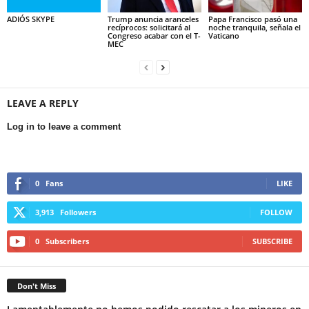
ADIÓS SKYPE
Trump anuncia aranceles
Papa Francisco pasó una
recíprocos: solicitará al
noche tranquila, señala el
Congreso acabar con el T-
Vaticano
MEC
LEAVE A REPLY
Log in to leave a comment
0
Fans
LIKE
3,913
Followers
FOLLOW
0
Subscribers
SUBSCRIBE
Don't Miss