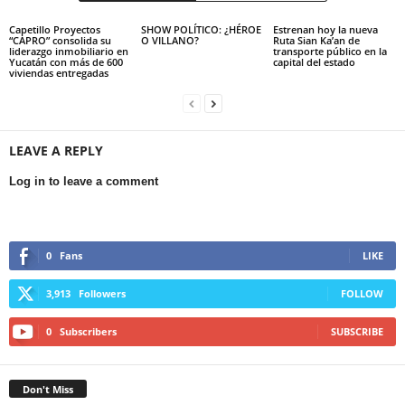
Capetillo Proyectos
SHOW POLÍTICO: ¿HÉROE
Estrenan hoy la nueva
“CAPRO” consolida su
O VILLANO?
Ruta Sian Ka’an de
liderazgo inmobiliario en
transporte público en la
Yucatán con más de 600
capital del estado
viviendas entregadas
LEAVE A REPLY
Log in to leave a comment
0
Fans
LIKE
3,913
Followers
FOLLOW
0
Subscribers
SUBSCRIBE
Don't Miss