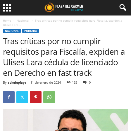
Home
Nacional
Tras críticas por no cumplir requisitos para Fiscalía, expiden a
Ulises Lara...
NACIONAL
PORTADA
Tras críticas por no cumplir
requisitos para Fiscalía, expiden a
Ulises Lara cédula de licenciado
en Derecho en fast track
By
adminplaya
-
11 de enero de 2024
153
0