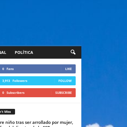
NAL
POLÍTICA
0
Fans
LIKE
3,913
Followers
FOLLOW
0
Subscribers
SUBSCRIBE
't Miss
e niño tras ser arrollado por mujer,