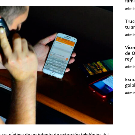
fami
admin
Truc
tu 
admin
Vice
de O
rey’
admin
Exno
golp
admin
 ser
víctima de un intento de extorsión telefónica
del