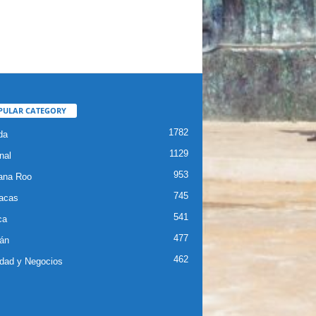
PULAR CATEGORY
1782
da
1129
nal
953
ana Roo
745
iacas
541
ca
477
án
462
dad y Negocios