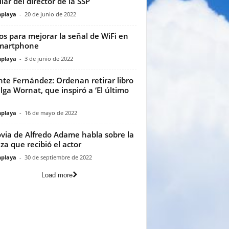
liar del director de la SSP
playa
-
20 de junio de 2022
os para mejorar la señal de WiFi en
smartphone
playa
-
3 de junio de 2022
nte Fernández: Ordenan retirar libro
lga Wornat, que inspiró a ‘El último
playa
-
16 de mayo de 2022
via de Alfredo Adame habla sobre la
iza que recibió el actor
playa
-
30 de septiembre de 2022
Load more