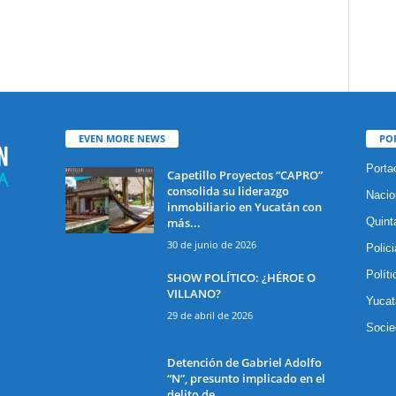
EVEN MORE NEWS
PO
Porta
Capetillo Proyectos “CAPRO”
consolida su liderazgo
Nacio
inmobiliario en Yucatán con
más...
Quint
30 de junio de 2026
Polic
Políti
SHOW POLÍTICO: ¿HÉROE O
VILLANO?
Yucat
29 de abril de 2026
Socie
Detención de Gabriel Adolfo
“N”, presunto implicado en el
delito de...