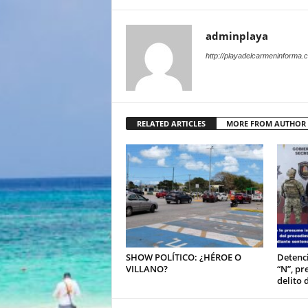
adminplaya
http://playadelcarmeninforma.
RELATED ARTICLES
MORE FROM AUTHOR
SHOW POLÍTICO: ¿HÉROE O
Detenci
VILLANO?
“N”, pr
delito 