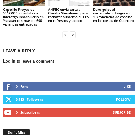
Capetillo Proyectos
ANPEC envía carta a
Duro golpe al
“CAPRO” consolida su
Claudia Sheinbaum para
narcotráfico: Aseguran
liderazgo inmobiliario en
rechazar aumento al IEPS
1.3 toneladas de cocaína
Yucatán con más de 600
en refrescos y tabaco
en las costas de Guerrero
viviendas entregadas
LEAVE A REPLY
Log in to leave a comment
0
Fans
LIKE
3,913
Followers
FOLLOW
0
Subscribers
SUBSCRIBE
Don't Miss