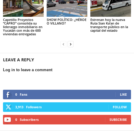
Capetillo Proyectos
SHOW POLÍTICO: ¿HÉROE
Estrenan hoy la nueva
“CAPRO” consolida su
O VILLANO?
Ruta Sian Ka’an de
liderazgo inmobiliario en
transporte público en la
Yucatán con más de 600
capital del estado
viviendas entregadas
LEAVE A REPLY
Log in to leave a comment
0
Fans
LIKE
3,913
Followers
FOLLOW
0
Subscribers
SUBSCRIBE