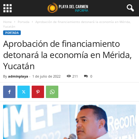
Home
Portada
Aprobación de financiamiento detonará la economía en Mérida,
Yucatán
PORTADA
Aprobación de financiamiento
detonará la economía en Mérida,
Yucatán
By
adminplaya
-
1 de julio de 2022
211
0