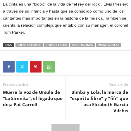
La cinta es una “biopic” de la vida de “el rey del rock”, Elvis Presley;
a través de su infancia y hasta que se consolidó como uno de los
cantantes más importantes en la historia de la música. También se
cuenta la relación compleja que entabló con su manager, el coronel
Tom Parker.
TAGS
BRENDAN FRASER
GIMÉNEZ CACHO
HUGH JACKMAN
PREMIOS OSCAR
Previous article
Next article
Muere la voz de Úrsula de
Bimba y Lola, la marca de
“La Sirenita”, el legado que
“espíritu libre” y “fifí” que
deja Pat Carroll
usa Elizabeth García
Vilchis