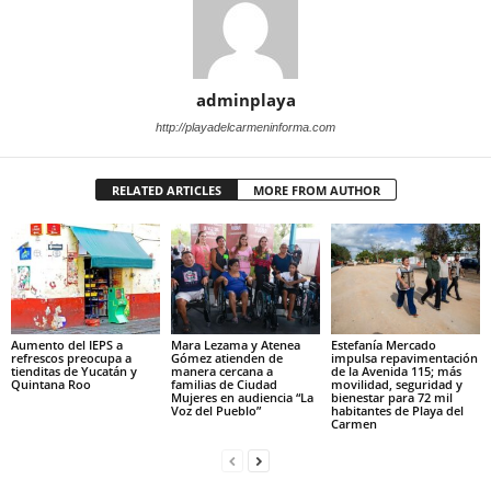
adminplaya
http://playadelcarmeninforma.com
RELATED ARTICLES
MORE FROM AUTHOR
Aumento del IEPS a
Mara Lezama y Atenea
Estefanía Mercado
refrescos preocupa a
Gómez atienden de
impulsa repavimentación
tienditas de Yucatán y
manera cercana a
de la Avenida 115; más
Quintana Roo
familias de Ciudad
movilidad, seguridad y
Mujeres en audiencia “La
bienestar para 72 mil
Voz del Pueblo”
habitantes de Playa del
Carmen