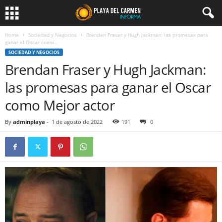
Home
Sociedad y Negocios
Brendan Fraser y Hugh Jackman: las promesas para
ganar el Oscar como...
SOCIEDAD Y NEGOCIOS
Brendan Fraser y Hugh Jackman:
las promesas para ganar el Oscar
como Mejor actor
By
adminplaya
-
1 de agosto de 2022
191
0