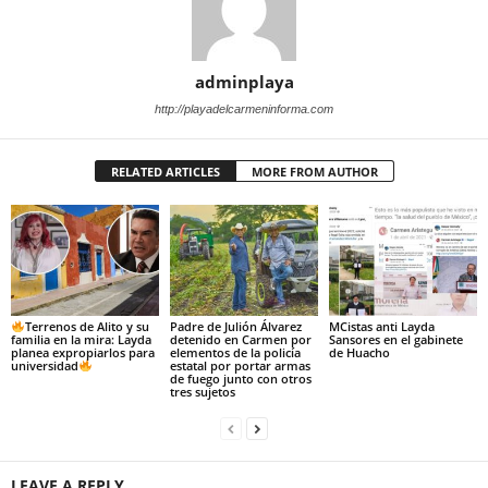
adminplaya
http://playadelcarmeninforma.com
RELATED ARTICLES
MORE FROM AUTHOR
Terrenos de Alito y su
Padre de Julión Álvarez
MCistas anti Layda
familia en la mira: Layda
detenido en Carmen por
Sansores en el gabinete
planea expropiarlos para
elementos de la policía
de Huacho
universidad
estatal por portar armas
de fuego junto con otros
tres sujetos
LEAVE A REPLY