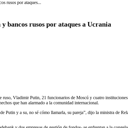
os rusos por ataques...
 y bancos rusos por ataques a Ucrania
ruso, Vladimir Putin, 21 funcionarios de Moscú y cuatro instituciones f
es hechos que han alarmado a la comunidad internacional.
e Putin y a su, no sé cómo llamarla, su pareja”, dijo la ministra de Rel
ebank y dos empresas de gestión de fondos- se enfrentan a la congelac