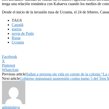
tenga una relación romántica con Kabaeva cuando los medios de comu
Desde el inicio de la invasión rusa de Ucrania, el 24 de febrero, Can
TAGS
Canadá
guerra
novia de Putín
Rusia
Ucrania
Facebook
X
Pinterest
WhatsApp
Previous article
Hallan a persona sin vida en cenote de la colonia “L
Next article
Gobierno impugnará suspensión contra tramo 5 del Tren
adminplaya