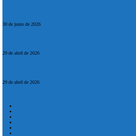
Capetillo Proyectos “CAPRO” consolida su liderazgo 
30 de junio de 2026
SHOW POLÍTICO: ¿HÉROE O VILLANO?
29 de abril de 2026
Detención de Gabriel Adolfo “N”, presunto implicado en
29 de abril de 2026
POPULAR CATEGORY
Portada
1782
Nacional
1129
Quintana Roo
953
Policiacas
745
Política
541
Yucatán
477