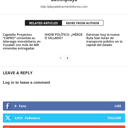
http://playadelcarmeninforma.com
RELATED ARTICLES
MORE FROM AUTHOR
Capetillo Proyectos
SHOW POLÍTICO: ¿HÉROE
Estrenan hoy la nueva
“CAPRO” consolida su
O VILLANO?
Ruta Sian Ka’an de
liderazgo inmobiliario en
transporte público en la
Yucatán con más de 600
capital del estado
viviendas entregadas
LEAVE A REPLY
Log in to leave a comment
0
Fans
LIKE
3,913
Followers
FOLLOW