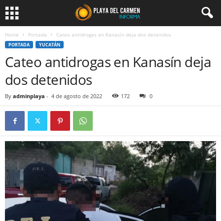
Home
Portada
Cateo antidrogas en Kanasín deja dos detenidos
PORTADA
YUCATÁN
Cateo antidrogas en Kanasín deja
dos detenidos
By
adminplaya
-
4 de agosto de 2022
172
0