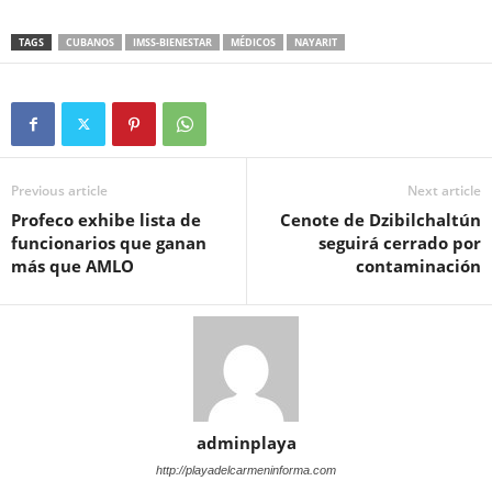
TAGS
CUBANOS
IMSS-BIENESTAR
MÉDICOS
NAYARIT
Previous article
Next article
Profeco exhibe lista de
Cenote de Dzibilchaltún
funcionarios que ganan
seguirá cerrado por
más que AMLO
contaminación
adminplaya
http://playadelcarmeninforma.com