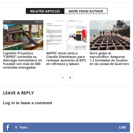
RELATED ARTICLES
MORE FROM AUTHOR
Capetillo Proyectos
ANPEC envía carta a
Duro golpe al
“CAPRO” consolida su
Claudia Sheinbaum para
narcotráfico: Aseguran
liderazgo inmobiliario en
rechazar aumento al IEPS
1.3 toneladas de cocaína
Yucatán con más de 600
en refrescos y tabaco
en las costas de Guerrero
viviendas entregadas
LEAVE A REPLY
Log in to leave a comment
0
Fans
LIKE