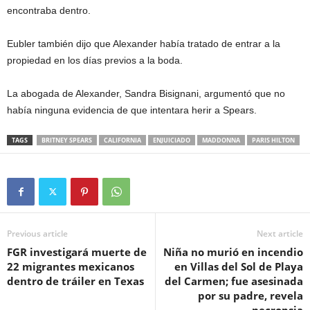
encontraba dentro.
Eubler también dijo que Alexander había tratado de entrar a la
propiedad en los días previos a la boda.
La abogada de Alexander, Sandra Bisignani, argumentó que no
había ninguna evidencia de que intentara herir a Spears.
TAGS
BRITNEY SPEARS
CALIFORNIA
ENJUICIADO
MADDONNA
PARIS HILTON
Previous article
Next article
FGR investigará muerte de
Niña no murió en incendio
22 migrantes mexicanos
en Villas del Sol de Playa
dentro de tráiler en Texas
del Carmen; fue asesinada
por su padre, revela
necropsia