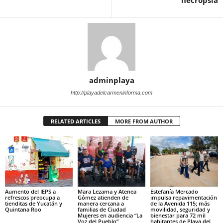
adminplaya
http://playadelcarmeninforma.com
RELATED ARTICLES
MORE FROM AUTHOR
Aumento del IEPS a
Mara Lezama y Atenea
Estefanía Mercado
refrescos preocupa a
Gómez atienden de
impulsa repavimentación
tienditas de Yucatán y
manera cercana a
de la Avenida 115; más
Quintana Roo
familias de Ciudad
movilidad, seguridad y
Mujeres en audiencia “La
bienestar para 72 mil
Voz del Pueblo”
habitantes de Playa del