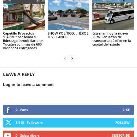
Capetillo Proyectos
SHOW POLÍTICO: ¿HÉROE
Estrenan hoy la nueva
“CAPRO” consolida su
O VILLANO?
Ruta Sian Ka’an de
liderazgo inmobiliario en
transporte público en la
Yucatán con más de 600
capital del estado
viviendas entregadas
LEAVE A REPLY
Log in to leave a comment
0
Fans
LIKE
3,913
Followers
FOLLOW
0
Subscribers
SUBSCRIBE