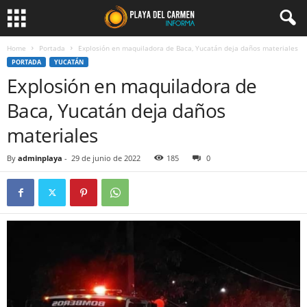
Home
Portada
Explosión en maquiladora de Baca, Yucatán deja daños materiales
PORTADA
YUCATÁN
Explosión en maquiladora de
Baca, Yucatán deja daños
materiales
By
adminplaya
-
29 de junio de 2022
185
0