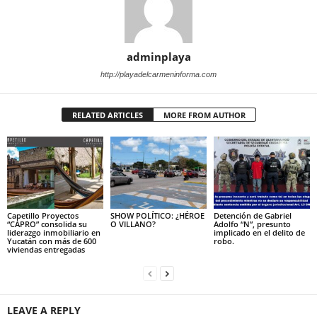
adminplaya
http://playadelcarmeninforma.com
RELATED ARTICLES
MORE FROM AUTHOR
Capetillo Proyectos
SHOW POLÍTICO: ¿HÉROE
Detención de Gabriel
“CAPRO” consolida su
O VILLANO?
Adolfo “N”, presunto
liderazgo inmobiliario en
implicado en el delito de
Yucatán con más de 600
robo.
viviendas entregadas
LEAVE A REPLY