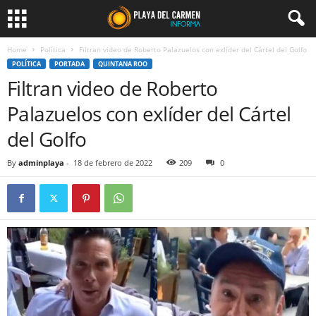
Home
Política
Filtran video de Roberto Palazuelos con exlíder del Cártel del Golfo
POLÍTICA
PORTADA
QUINTANA ROO
Filtran video de Roberto
Palazuelos con exlíder del Cártel
del Golfo
By
adminplaya
-
18 de febrero de 2022
209
0