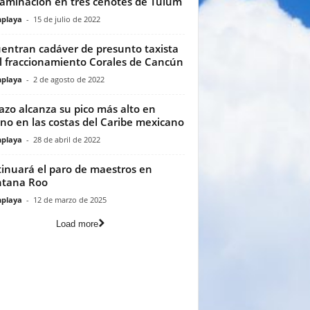
aminación en tres cenotes de Tulum
playa
-
15 de julio de 2022
entran cadáver de presunto taxista
l fraccionamiento Corales de Cancún
playa
-
2 de agosto de 2022
azo alcanza su pico más alto en
no en las costas del Caribe mexicano
playa
-
28 de abril de 2022
inuará el paro de maestros en
ntana Roo
playa
-
12 de marzo de 2025
Load more