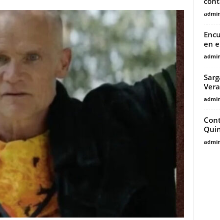
cont
admin
Encu
en e
admin
Sarg
Vera
admin
Cont
Qui
admin