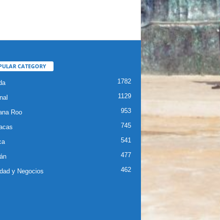
PULAR CATEGORY
1782
da
1129
nal
953
ana Roo
745
iacas
541
ca
477
án
462
dad y Negocios