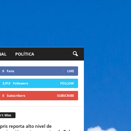
NAL
POLÍTICA
0
Fans
LIKE
3,913
Followers
FOLLOW
0
Subscribers
SUBSCRIBE
't Miss
pris reporta alto nivel de