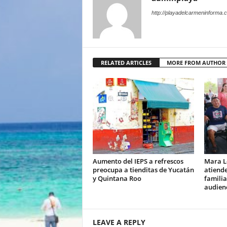
http://playadelcarmeninforma.
RELATED ARTICLES
MORE FROM AUTHOR
Aumento del IEPS a refrescos
Mara L
preocupa a tienditas de Yucatán
atiend
y Quintana Roo
familia
audienc
LEAVE A REPLY