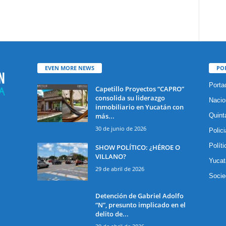
EVEN MORE NEWS
PO
Porta
Capetillo Proyectos “CAPRO”
consolida su liderazgo
Nacio
inmobiliario en Yucatán con
más...
Quint
30 de junio de 2026
Polic
Políti
SHOW POLÍTICO: ¿HÉROE O
VILLANO?
Yucat
29 de abril de 2026
Socie
Detención de Gabriel Adolfo
“N”, presunto implicado en el
delito de...