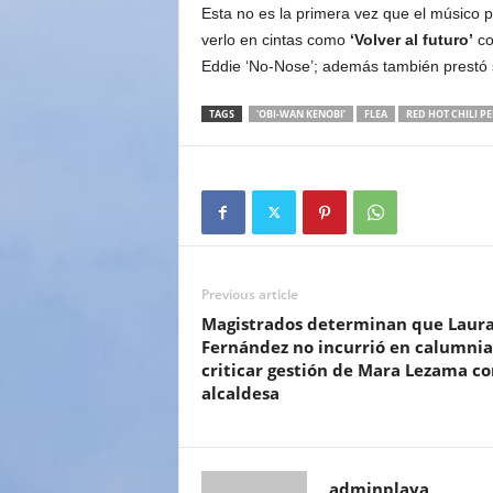
Esta no es la primera vez que el músico p
verlo en cintas como
‘Volver al futuro’
co
Eddie ‘No-Nose’; además también prestó su
TAGS
‘OBI-WAN KENOBI’
FLEA
RED HOT CHILI P
Previous article
Magistrados determinan que Laur
Fernández no incurrió en calumnia
criticar gestión de Mara Lezama c
alcaldesa
adminplaya