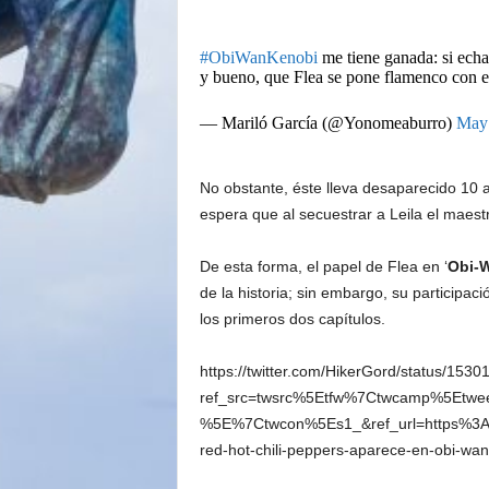
#ObiWanKenobi
me tiene ganada: si ech
y bueno, que Flea se pone flamenco con e
— Mariló García (@Yonomeaburro)
May 
No obstante, éste lleva desaparecido 10 a
espera que al secuestrar a Leila el maest
De esta forma, el papel de Flea en ‘
Obi-W
de la historia; sin embargo, su participaci
los primeros dos capítulos.
https://twitter.com/HikerGord/status/15
ref_src=twsrc%5Etfw%7Ctwcamp%5Etw
%5E%7Ctwcon%5Es1_&ref_url=https%3A
red-hot-chili-peppers-aparece-en-obi-wa