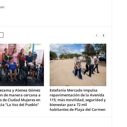
com
ezama y Atenea Gómez
Estefanía Mercado impulsa
en de manera cercana a
repavimentación de la Avenida
s de Ciudad Mujeres en
115; más movilidad, seguridad y
ia “La Voz del Pueblo”
bienestar para 72 mil
habitantes de Playa del Carmen