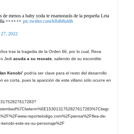
as de menos a baby yoda te enamorarás de la pequeña Leia
lla
pic.twitter.com/hII4b8uldh
27, 2022
ños tras la tragedia de la Orden 66, por lo cual, Reva
ro Jedi
acuda a su rescate
, saliendo de su escondite.
an Kenobi’
podría ser clave para el resto del desarrollo
ón es corta, pues la aparición de este villano sólo ocurre en
30131752827617283?
eetembed%7Ctwterm%5E1530131752827617283%7Ctwgr
%2F%2Fwww.reporteindigo.com%2Fpiensa%2Fflea-de-
n-kenobi-este-es-su-personaje%2F