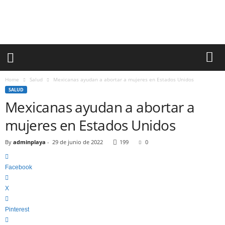
l
a
y
a
d
e
l
C
Home
Salud
Mexicanas ayudan a abortar a mujeres en Estados Unidos
a
SALUD
r
Mexicanas ayudan a abortar a
m
e
mujeres en Estados Unidos
n
I
By
adminplaya
-
29 de junio de 2022
199
0
n
f
Facebook
o
r
X
m
a
Pinterest