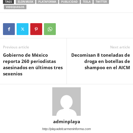
TAGS
ELON MUSK
PLATAFORMA
PUBLICIDAD
TESLA
TWITTER
VIDEOJUEGOS
Previous article
Next article
Gobierno de México
Decomisan 8 toneladas de
reporta 260 periodistas
droga en botellas de
asesinados en últimos tres
shampoo en el AICM
sexenios
adminplaya
http://playadelcarmeninforma.com