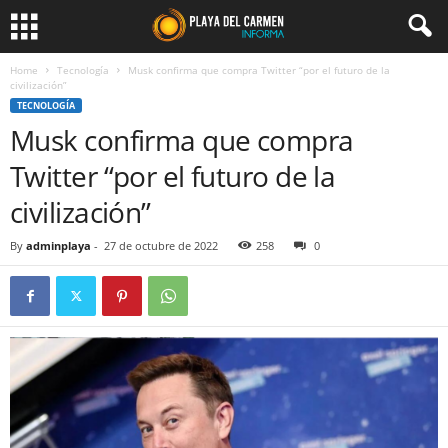
Home
Tecnología
Musk confirma que compra Twitter “por el futuro de la
civilización”
TECNOLOGÍA
Musk confirma que compra
Twitter “por el futuro de la
civilización”
By
adminplaya
-
27 de octubre de 2022
258
0